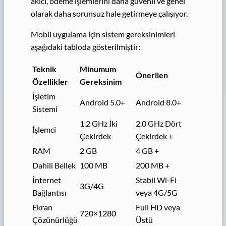
akıcı, ödeme işlemlerini daha güvenli ve genel
olarak daha sorunsuz hale getirmeye çalışıyor.
Mobil uygulama için sistem gereksinimleri
aşağıdaki tabloda gösterilmiştir:
Teknik
Minumum
Önerilen
Özellikler
Gereksinim
İşletim
Android 5.0+
Android 8.0+
Sistemi
1.2 GHz İki
2.0 GHz Dört
İşlemci
Çekirdek
Çekirdek +
RAM
2 GB
4 GB +
Dahili Bellek
100 MB
200 MB +
İnternet
Stabil Wi-Fi
3G/4G
Bağlantısı
veya 4G/5G
Ekran
Full HD veya
720×1280
Çözünürlüğü
Üstü