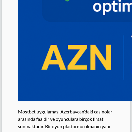
Mostbet uygulaması Azerbaycan’daki casinolar
arasında faaldir ve oyunculara birçok fırsat
sunmaktadır. Bir oyun platformu olmanın yanı