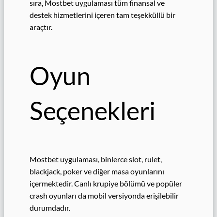
sıra, Mostbet uygulaması tüm finansal ve
destek hizmetlerini içeren tam teşekküllü bir
araçtır.
Oyun
Seçenekleri
Mostbet uygulaması, binlerce slot, rulet,
blackjack, poker ve diğer masa oyunlarını
içermektedir. Canlı krupiye bölümü ve popüler
crash oyunları da mobil versiyonda erişilebilir
durumdadır.