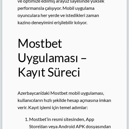
ve optimize edilmiş arayüz sayesinde yüksek
performansla çalışıyor. Mobil uygulama
oyunculara her yerde ve istedikleri zaman
kazino deneyimini erişilebilir kılıyor.
Mostbet
Uygulaması –
Kayıt Süreci
Azerbaycan’daki Mostbet mobil uygulaması,
kullanıcıların hızlı şekilde hesap açmasına imkan
verir. Kayıt işlemi için temel adımlar:
Mostbet’in resmi sitesinden, App
Store’dan veya Android APK dosyasından