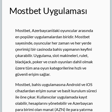
Mostbet Uygulaması
Mostbet, Azerbaycan’daki oyuncular arasında
en popüler uygulamalardan biridir. Mostbet
sayesinde, oyuncular her zaman ve her yerde
çevrimiçi bir casinoda bahis yapmanın keyfini
çıkarabilir. Uygulama, slot makineleri, rulet,
blackjack, poker ve crash oyunları dahil olmak
üzere tüm ana oyun kategorilerine hızlı ve
güvenli erişim sağlar.
Mostbet, bahis uygulamasına Android ve iOS
cihazlardan erişim sunar ve basit kurulum süreci
ile öne çıkar. Kullanıcılar uygulamada kayıt
olabilir, hesaplarını yönetebilir ve Azerbaycan
para birimi olan manat (AZN) ile para yatırma