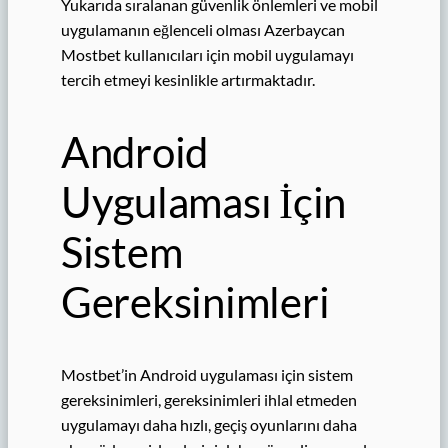
Yukarıda sıralanan güvenlik önlemleri ve mobil
uygulamanın eğlenceli olması Azerbaycan
Mostbet kullanıcıları için mobil uygulamayı
tercih etmeyi kesinlikle artırmaktadır.
Android
Uygulaması İçin
Sistem
Gereksinimleri
Mostbet’in Android uygulaması için sistem
gereksinimleri, gereksinimleri ihlal etmeden
uygulamayı daha hızlı, geçiş oyunlarını daha