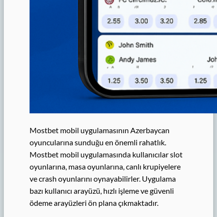
Mostbet mobil uygulamasının Azerbaycan
oyuncularına sunduğu en önemli rahatlık.
Mostbet mobil uygulamasında kullanıcılar slot
oyunlarına, masa oyunlarına, canlı krupiyelere
ve crash oyunlarını oynayabilirler. Uygulama
bazı kullanıcı arayüzü, hızlı işleme ve güvenli
ödeme arayüzleri ön plana çıkmaktadır.