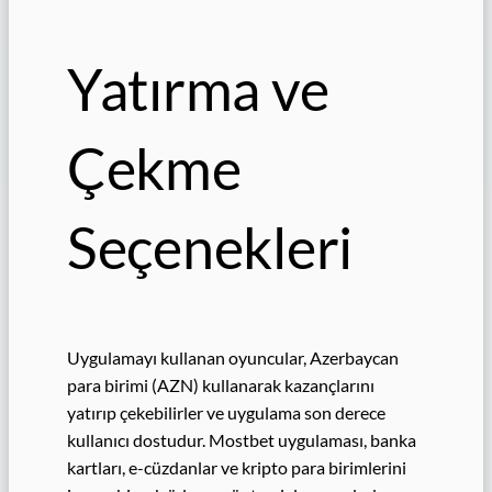
Yatırma ve
Çekme
Seçenekleri
Uygulamayı kullanan oyuncular, Azerbaycan
para birimi (AZN) kullanarak kazançlarını
yatırıp çekebilirler ve uygulama son derece
kullanıcı dostudur. Mostbet uygulaması, banka
kartları, e-cüzdanlar ve kripto para birimlerini