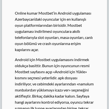
Online kumar Mostbet’in Android uygulaması
Azerbaycan’daki oyuncular için en kullanışlı
oyun platformlarından birisidir. Mostbet
uygulaması indirilmesi oyunculara akıllı
telefonlarıyla slot oyunları, masa oyunları, canlı
oyun bölümü ve crash oyunlarına erişim
kapılarını açar.
Android için Mostbet uygulamasını indirmek
oldukça basittir. Bunun için oyuncunun resmi
Mostbet sayfasını açıp «Android için Yükle»
kısmını seçmesi yeterlidir. apk dosyası
indiriliyor, ve cebimdeki ayarlarından «naməlum
mənbələrdən yükləməyə icazə ver» seçeneğini
aktifleştir. Birkaç dakika kadar kalsın. Sayfaya
hangi ayarlarını kontrol ediyorsa, oyuncu tekrar
sızmanın ilk lunne ayarlarından birine, tekrar