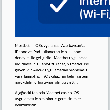
Mostbet’in iOS uygulaması Azerbaycan’da
iPhone ve iPad kullanıcıları için kullanıcı
deneyimi ile geliştirildi. Mostbet uygulaması
indirilmesi hızlı, arayüzü rahat, hizmetleri ise
güvenlidir. Ancak, uygulamadan problemsiz
yararlanmak için, iOS cihazının belirli sistem
gereksinimlerine uygun olması şarttır.
Aşağıdaki tabloda Mostbet casino iOS
uygulaması için minimum gereksinimler
belirtilmiştir.